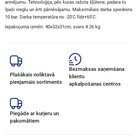
armējumu. Tehnoloģija, pēc kuras ražota šļūtene, padara to
īpaši vieglu un ērti pārnēsājamu. Maksimālais darba spiediens
10 bar. Darba temperatūra no -20'C līdz+65'C.
Iepakojuma izmēri: 40x32x31cm, svars 4.26 kg
Bezmaksas saņemšana
Plašākais noliktavā
klientu
pieejamais sortiments
apkalpošanas centros
Piegāde ar kurjeru un
pakomātiem