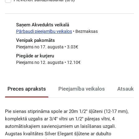
Saņem Akvedukts veikalā
Pārbaudi pieejamību veikalos
• Bezmaksas
Venipak pakomāts
Pieejams no 17. augusta • 3.03€
Piegāde ar kurjeru
Pieejams no 12. augusta • 12.10€
Preces apraksts
Pieejamība veikalos
Atsauksm
Pie sienas stiprināma spole ar 20m 1/2" šļūteni (12-17 mm),
komplektā uzgalis ar 3/4" vītni un 1/2" pārejas vītni, 4
automātiskajiem savienojumiem un laisīšanas uzgali.
Augstas kvalitātes Silver Elegant šļūtene ar dubulto