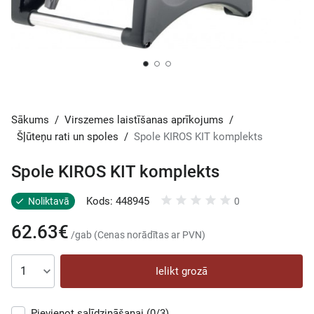
Sākums
/
Virszemes laistīšanas aprīkojums
/
Šļūteņu rati un spoles
/
Spole KIROS KIT komplekts
Spole KIROS KIT komplekts
Kods: 448945
Noliktavā
0
62.63€
/gab (Cenas norādītas ar PVN)
Ielikt grozā
Pievienot salīdzināšanai
(0/3)