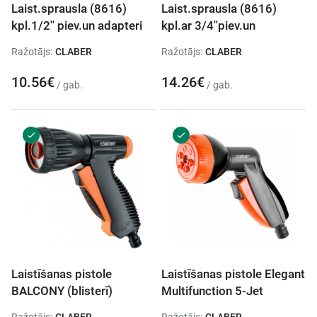
Laist.sprausla (8616)
Laist.sprausla (8616)
kpl.1/2'' piev.un adapteri
kpl.ar 3/4''piev.un
Ražotājs:
CLABER
Ražotājs:
CLABER
10.56€
14.26€
/ gab.
/ gab.
Laistīšanas pistole
Laistīšanas pistole Elegant
BALCONY (blisterī)
Multifunction 5-Jet