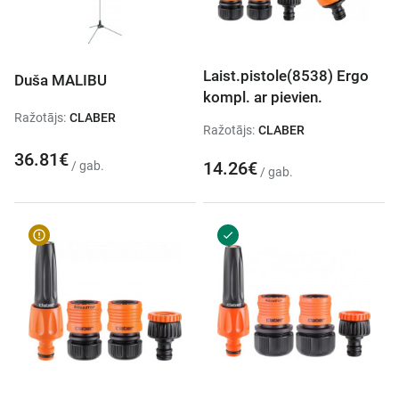
Laist.pistole(8538) Ergo
Duša MALIBU
kompl. ar pievien.
Ražotājs:
CLABER
Ražotājs:
CLABER
36.81€
14.26€
/ gab.
/ gab.