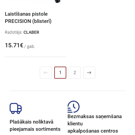
Laistīšanas pistole
PRECISION (blisterī)
Ražotājs:
CLABER
15.71€
/ gab.
1
2
Bezmaksas saņemšana
Plašākais noliktavā
klientu
pieejamais sortiments
apkalpošanas centros