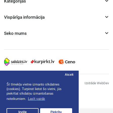
Kategorijas
Vispārīga informācija
Seko mums
Atcelt
© "AS Akvedukts" 2026
Izstrāde WebDev
Šī tīmekļa vietne izmanto sīkdatnes
(cookies). Turpinot lietot šo vietni, jūs
Privātuma politika
piekrītat sīkdatņu izmantošanas
noteikumiem.
Lasīt vairāk
Noteikumi
Izvēle
Piekrītu