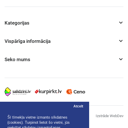
Kategorijas
Vispārīga informācija
Seko mums
Atcelt
© "AS Akvedukts" 2026
Izstrāde WebDev
Šī tīmekļa vietne izmanto sīkdatnes
(cookies). Turpinot lietot šo vietni, jūs
Privātuma politika
piekrītat sīkdatņu izmantošanas