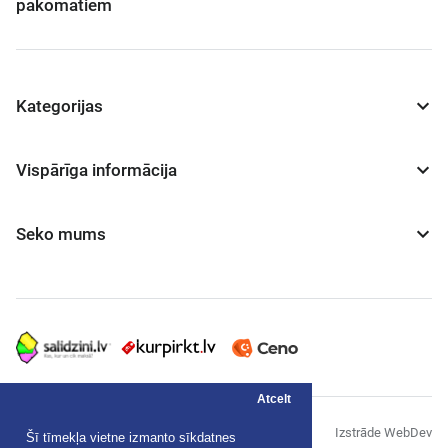
pakomātiem
Kategorijas
Vispārīga informācija
Seko mums
Atcelt
© "AS Akvedukts" 2026
Izstrāde WebDev
Šī tīmekļa vietne izmanto sīkdatnes