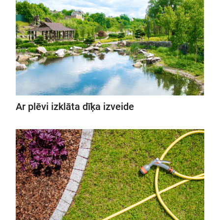
Ar plēvi izklāta dīķa izveide