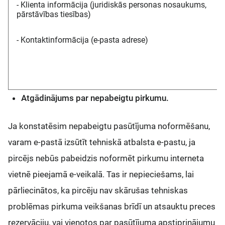
- Klienta informācija (juridiskās personas nosaukums,
pārstāvības tiesības)
- Kontaktinformācija (e-pasta adrese)
Atgādinājums par nepabeigtu pirkumu.
Ja konstatēsim nepabeigtu pasūtījuma noformēšanu,
varam e-pastā izsūtīt tehniskā atbalsta e-pastu, ja
pircējs nebūs pabeidzis noformēt pirkumu interneta
vietnē pieejamā e-veikalā. Tas ir nepieciešams, lai
pārliecinātos, ka pircēju nav skārušas tehniskas
problēmas pirkuma veikšanas brīdī un atsauktu preces
rezervāciju, vai vienotos par pasūtījuma apstiprinājumu