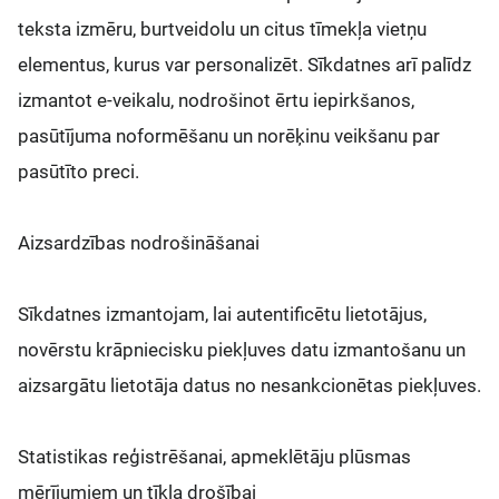
teksta izmēru, burtveidolu un citus tīmekļa vietņu
elementus, kurus var personalizēt. Sīkdatnes arī palīdz
izmantot e-veikalu, nodrošinot ērtu iepirkšanos,
pasūtījuma noformēšanu un norēķinu veikšanu par
pasūtīto preci.
Aizsardzības nodrošināšanai
Sīkdatnes izmantojam, lai autentificētu lietotājus,
novērstu krāpniecisku piekļuves datu izmantošanu un
aizsargātu lietotāja datus no nesankcionētas piekļuves.
Statistikas reģistrēšanai, apmeklētāju plūsmas
mērījumiem un tīkla drošībai