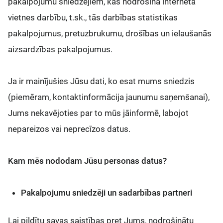
pakalpojumu sniedzējiem, kas nodrošina interneta
vietnes darbību, t.sk., tās darbības statistikas
pakalpojumus, pretuzbrukumu, drošības un ielaušanās
aizsardzības pakalpojumus.
Ja ir mainījušies Jūsu dati, ko esat mums sniedzis
(piemēram, kontaktinformācija jaunumu saņemšanai),
Jums nekavējoties par to mūs jāinformē, labojot
nepareizos vai neprecīzos datus.
Kam mēs nododam Jūsu personas datus?
Pakalpojumu sniedzēji un sadarbības partneri
Lai pildītu savas saistības pret Jums, nodrošinātu