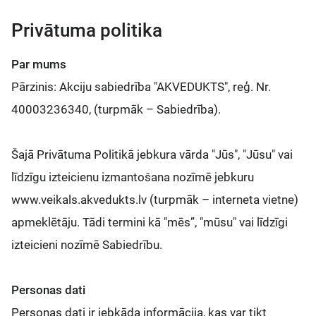
Privātuma politika
Par mums
Pārzinis: Akciju sabiedrība "AKVEDUKTS", reģ. Nr.
40003236340, (turpmāk – Sabiedrība).
Šajā Privātuma Politikā jebkura vārda "Jūs", "Jūsu" vai
līdzīgu izteicienu izmantošana nozīmē jebkuru
www.veikals.akvedukts.lv (turpmāk – interneta vietne)
apmeklētāju. Tādi termini kā "mēs”, "mūsu" vai līdzīgi
izteicieni nozīmē Sabiedrību.
Personas dati
Personas dati ir jebkāda informācija, kas var tikt