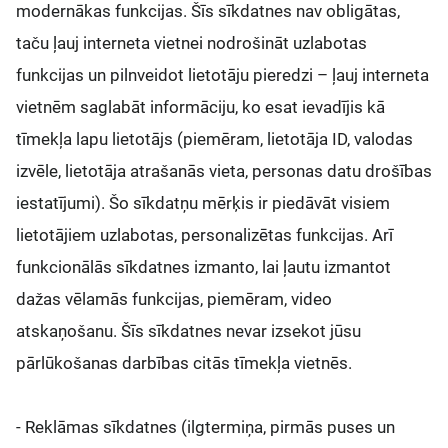
modernākas funkcijas. Šīs sīkdatnes nav obligātas,
taču ļauj interneta vietnei nodrošināt uzlabotas
funkcijas un pilnveidot lietotāju pieredzi – ļauj interneta
vietnēm saglabāt informāciju, ko esat ievadījis kā
tīmekļa lapu lietotājs (piemēram, lietotāja ID, valodas
izvēle, lietotāja atrašanās vieta, personas datu drošības
iestatījumi). Šo sīkdatņu mērķis ir piedāvāt visiem
lietotājiem uzlabotas, personalizētas funkcijas. Arī
funkcionālās sīkdatnes izmanto, lai ļautu izmantot
dažas vēlamās funkcijas, piemēram, video
atskaņošanu. Šīs sīkdatnes nevar izsekot jūsu
pārlūkošanas darbības citās tīmekļa vietnēs.
- Reklāmas sīkdatnes (ilgtermiņa, pirmās puses un