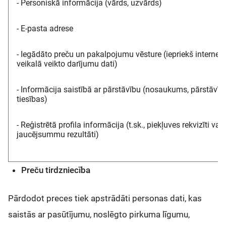
- Personiskā informācija (vārds, uzvārds)
- E-pasta adrese
- Iegādāto preču un pakalpojumu vēsture (iepriekš internet
veikalā veikto darījumu dati)
- Informācija saistībā ar pārstāvību (nosaukums, pārstāvīb
tiesības)
- Reģistrētā profila informācija (t.sk., piekļuves rekvizīti vai 
jaucējsummu rezultāti)
Preču tirdzniecība
Pārdodot preces tiek apstrādāti personas dati, kas
saistās ar pasūtījumu, noslēgto pirkuma līgumu,