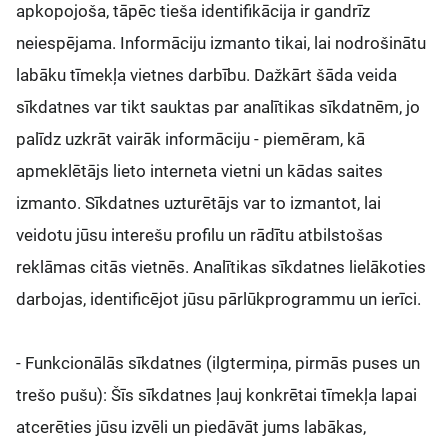
apkopojoša, tāpēc tieša identifikācija ir gandrīz
neiespējama. Informāciju izmanto tikai, lai nodrošinātu
labāku tīmekļa vietnes darbību. Dažkārt šāda veida
sīkdatnes var tikt sauktas par analītikas sīkdatnēm, jo
palīdz uzkrāt vairāk informāciju - piemēram, kā
apmeklētājs lieto interneta vietni un kādas saites
izmanto. Sīkdatnes uzturētājs var to izmantot, lai
veidotu jūsu interešu profilu un rādītu atbilstošas
reklāmas citās vietnēs. Analītikas sīkdatnes lielākoties
darbojas, identificējot jūsu pārlūkprogrammu un ierīci.
- Funkcionālās sīkdatnes (ilgtermiņa, pirmās puses un
trešo pušu): Šīs sīkdatnes ļauj konkrētai tīmekļa lapai
atcerēties jūsu izvēli un piedāvāt jums labākas,