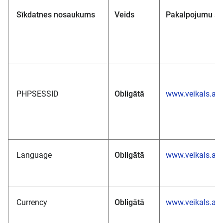
Sīkdatnes nosaukums
Veids
Pakalpojumu sn
PHPSESSID
Obligātā
www.veikals.akv
Language
Obligātā
www.veikals.akv
Currency
Obligātā
www.veikals.akv