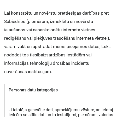
Lai konstatētu un novērstu prettiesīgas darbības pret
Sabiedrību (piemēram, izmeklētu un novērstu
ielaušanos vai nesankcionētu interneta vietnes
rediģēšanu vai piekļuves traucēšanu interneta vietnei),
varam vākt un apstrādāt mums pieejamos datus, t.sk.,
nododot tos tiesībaizsardzības iestādēm vai
informācijas tehnoloģiju drošības incidentu
novēršanas institūcijām.
Personas datu kategorijas
- Lietotāja ģenerētie dati, apmeklējumu vēsture, ar lietotaj
ierīcēm saistītie dati un to iestatījumi, piemēram, valodas