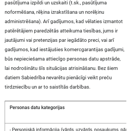
pasūtījuma izpildi un uzskaiti (t.sk., pasūtījuma
noformēšana, rēķina izrakstīšana un norēķinu
administrēšana). Arī gadījumos, kad vēlaties izmantot
patērētājiem paredzētās atteikuma tiesības, jums ir
jautājumi vai pretenzijas par iegādāto preci, vai arī
gadījumos, kad iestājušies komercgarantijas gadījumi,
būs nepieciešama attiecīgo personas datu apstrāde,
lai nodrošinātu šīs situācijas atrisināšanu. Bez šiem
datiem Sabiedrība nevarētu pienācīgi veikt preču
tirdzniecību un ar to saistītās darbības.
Personas datu kategorijas
- Personiskā informācija (vārds, uzvārds, nosaukums, pārs