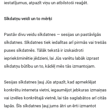
iestatījumus, atpazīt viņu un atbilstoši reaģēt.
Sīkdatņu veidi un to mērķi
Pastāv divu veidu sīkdatnes — sesijas un pastāvīgās
sīkdatnes. Sīkdatnes tiek iedalītas arī pirmās vai trešās
puses sīkdatnēs. Tālāk tekstā ir izskaidroti
iepriekšminētie jēdzieni, lai Jūs varētu labāk izprast
sīkdatņu būtību un to, kādēļ mēs tās izmantojam.
Sesijas sīkdatnes ļauj Jūs atpazīt, kad apmeklējat
konkrētu interneta vietni, iegaumējot jebkuras izmaiņas
vai izvēles konkrētajā vietnē, lai tās saglabātos arī citās
lapās. Šīs sīkdatnes ļauj jums ātri un ērti izmantot