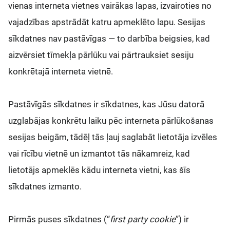
vienas interneta vietnes vairākas lapas, izvairoties no
vajadzības apstrādāt katru apmeklēto lapu. Sesijas
sīkdatnes nav pastāvīgas — to darbība beigsies, kad
aizvērsiet tīmekļa pārlūku vai pārtrauksiet sesiju
konkrētajā interneta vietnē.
Pastāvīgās sīkdatnes ir sīkdatnes, kas Jūsu datorā
uzglabājas konkrētu laiku pēc interneta pārlūkošanas
sesijas beigām, tādēļ tās ļauj saglabāt lietotāja izvēles
vai rīcību vietnē un izmantot tās nākamreiz, kad
lietotājs apmeklēs kādu interneta vietni, kas šīs
sīkdatnes izmanto.
Pirmās puses sīkdatnes (“
first party cookie
”) ir