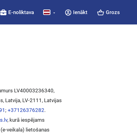
E-noliktava
Ienākt
Grozs
 numurs LV40003236340,
, Latvija, LV-2111, Latvijas
91
;
+37126376282
.
s.lv
, kurā iespējams
(e-veikala) lietošanas