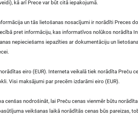
veidi), kā arī Prece var būt citā iepakojumā.
nformācija un tās lietošanas nosacījumi ir norādīti Preces do
tiecībā pret informāciju, kas informatīvos nolūkos norādīta I
šanas nepieciešams iepazīties ar dokumentāciju un lietošan
ecei.
 norādītas eiro (EUR). Interneta veikalā tiek norādīta Preču c
kli. Visi maksājumi par precēm izdarāmi eiro (EUR).
ba cenšas nodrošināt, lai Preču cenas vienmēr būtu norādīta
pasūtījuma veikšanas laikā norādītās cenas būs pareizas, t