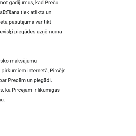
ņemot gadījumus, kad Preču
ūtīšana tiek atlikta un
ētā pasūtījumā var tikt
o sevišķi piegādes uzņēmuma
ronisko maksājumu
 pirkumiem internetā, Pircējs
 par Precēm un piegādi.
s, ka Pircējam ir likumīgas
mu.