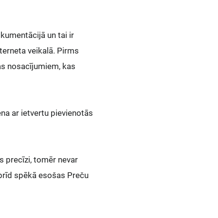
kumentācijā un tai ir
nterneta veikalā. Pirms
as nosacījumiem, kas
ena ar ietvertu pievienotās
s precīzi, tomēr nevar
obrīd spēkā esošas Preču