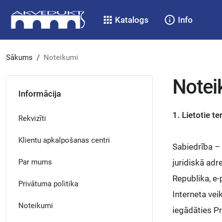
Katalogs
Info
Sākums
/
Noteikumi
Notei
Informācija
1. Lietotie te
Rekvizīti
Klientu apkalpošanas centri
Sabiedrība 
Par mums
juridiskā adr
Republika, e-
Privātuma politika
Interneta vei
Noteikumi
iegādāties Pr