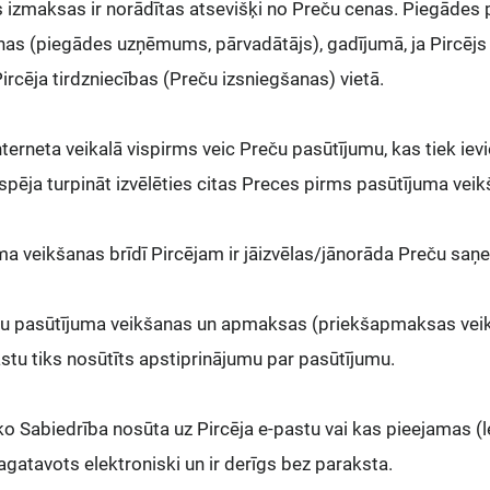
s izmaksas ir norādītas atsevišķi no Preču cenas. Piegāde
nas (piegādes uzņēmums, pārvadātājs), gadījumā, ja Pircējs
cēja tirdzniecības (Preču izsniegšanas) vietā.
Interneta veikalā vispirms veic Preču pasūtījumu, kas tiek ie
espēja turpināt izvēlēties citas Preces pirms pasūtījuma vei
ma veikšanas brīdī Pircējam ir jāizvēlas/jānorāda Preču sa
ču pasūtījuma veikšanas un apmaksas (priekšapmaksas veik
stu tiks nosūtīts apstiprinājumu par pasūtījumu.
ko Sabiedrība nosūta uz Pircēja e-pastu vai kas pieejamas (
sagatavots elektroniski un ir derīgs bez paraksta.