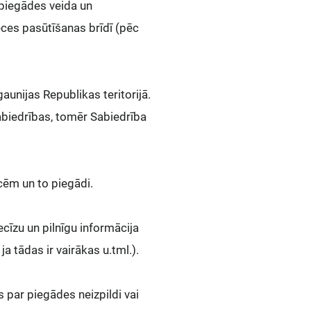
 piegādes veida un
ces pasūtīšanas brīdī (pēc
aunijas Republikas teritorijā.
Sabiedrības, tomēr Sabiedrība
cēm un to piegādi.
cīzu un pilnīgu informācija
ja tādas ir vairākas u.tml.).
 par piegādes neizpildi vai