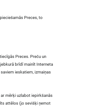
nepieciešamās Preces, to
ttiecīgās Preces. Preču un
jebkurā brīdī mainīt Interneta
c saviem ieskatiem, izmaiņas
, ar mērķi uzlabot iepirkšanās
dīts attēlos (jo sevišķi ņemot