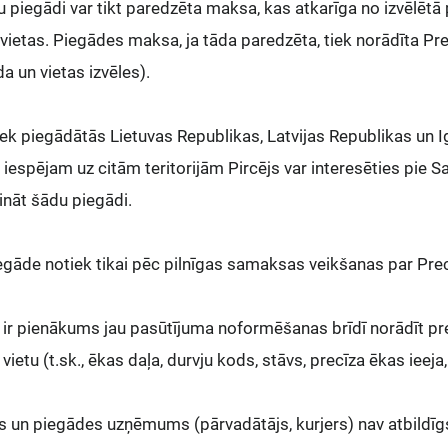
u piegādi var tikt paredzēta maksa, kas atkarīga no izvēlētā
ietas. Piegādes maksa, ja tāda paredzēta, tiek norādīta Pre
a un vietas izvēles).
iek piegādātās Lietuvas Republikas, Latvijas Republikas un Ig
iespējam uz citām teritorijām Pircējs var interesēties pie 
ināt šādu piegādi.
egāde notiek tikai pēc pilnīgas samaksas veikšanas par Pre
 ir pienākums jau pasūtījuma noformēšanas brīdī norādīt pre
ietu (t.sk., ēkas daļa, durvju kods, stāvs, precīza ēkas ieeja, 
s un piegādes uzņēmums (pārvadātājs, kurjers) nav atbildīgs