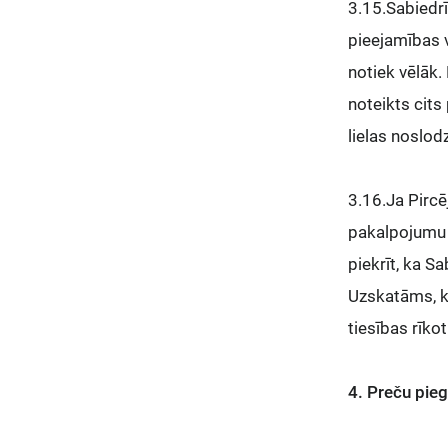
3.15.Sabiedrī
pieejamības v
notiek vēlāk.
noteikts cits
lielas noslod
3.16.Ja Pircē
pakalpojumu s
piekrīt, ka S
Uzskatāms, ka
tiesības rīko
4. Preču pie