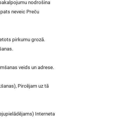
s pakalpojumu nodrošina
 pats neveic Preču
vietots pirkumu grozā.
kšanas.
ņemšanas veids un adrese.
šanas), Pircējam uz tā
lejupielādējams) Interneta