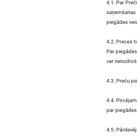
4.1. Par Preč
saņemšanas v
piegādes veid
4.2. Preces t
Par piegādes 
var nenodroš
4.3. Preču pi
4.4. Pircējam
par piegādes v
4.5. Pārdevēj