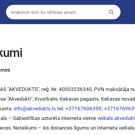
kumi
rmini
– AS "AKVEDUKTS", reģ. Nr. 40003236340, PVN maksātāja
ese "Akvedukti", Krustkalni, Ķekavas pagasts, Ķekavas novads
pasts:
info@akvedukts.lv
, tel.
+37167606390
;
+371676063
kals – Sabiedrības uzturēta interneta vietne
veikals.akvedukt
eces. Noteikumi – šis distances līgums un Interneta veikala 