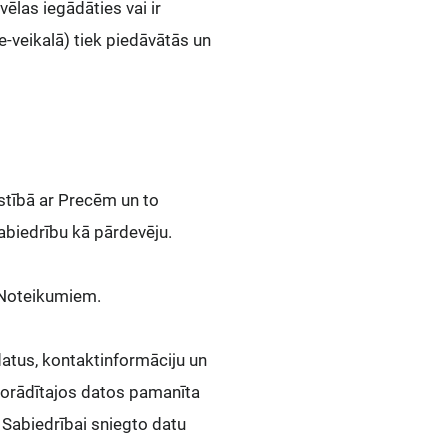
vēlas iegādāties vai ir
e-veikalā) tiek piedāvātās un
istībā ar Precēm un to
abiedrību kā pārdevēju.
m Noteikumiem.
datus, kontaktinformāciju un
 norādītajos datos pamanīta
 Sabiedrībai sniegto datu