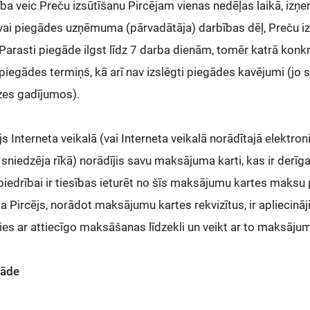
ba veic Preču izsūtīšanu Pircējam vienas nedēļas laikā, iz
ai piegādes uzņēmuma (pārvadātāja) darbības dēļ, Preču izs
 Parasti piegāde ilgst līdz 7 darba dienām, tomēr katrā konkr
 piegādes termiņš, kā arī nav izslēgti piegādes kavējumi (j
zes gadījumos).
js Interneta veikalā (vai Interneta veikalā norādītajā elekt
niedzēja rīkā) norādījis savu maksājuma karti, kas ir derīga
abiedrībai ir tiesības ieturēt no šīs maksājumu kartes maksu
 Pircējs, norādot maksājumu kartes rekvizītus, ir apliecināji
ties ar attiecīgo maksāšanas līdzekli un veikt ar to maksāju
gāde