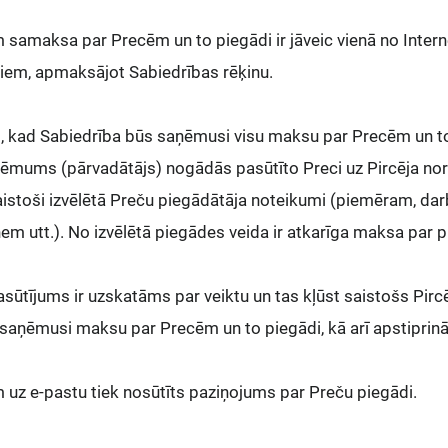
 samaksa par Precēm un to piegādi ir jāveic vienā no Intern
diem, apmaksājot Sabiedrības rēķinu.
, kad Sabiedrība būs saņēmusi visu maksu par Precēm un to 
ēmums (pārvadātājs) nogādās pasūtīto Preci uz Pircēja no
aistoši izvēlētā Preču piegādātāja noteikumi (piemēram, darb
ņem utt.). No izvēlētā piegādes veida ir atkarīga maksa par 
sūtījums ir uzskatāms par veiktu un tas kļūst saistošs Pircē
 saņēmusi maksu par Precēm un to piegādi, kā arī apstiprinā
 uz e-pastu tiek nosūtīts paziņojums par Preču piegādi.