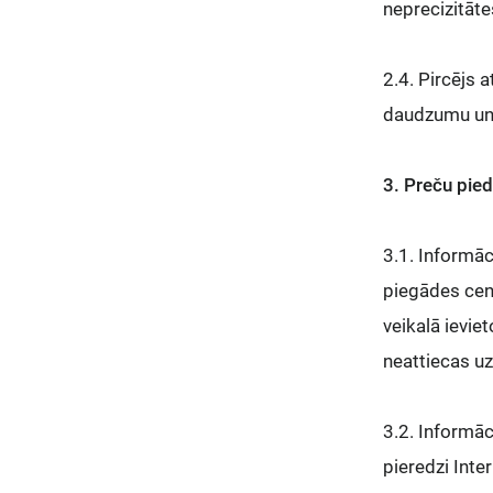
neprecizitāte
2.4. Pircējs 
daudzumu un s
3. Preču pie
3.1. Informāc
piegādes cena
veikalā ievie
neattiecas u
3.2. Informāc
pieredzi Inter