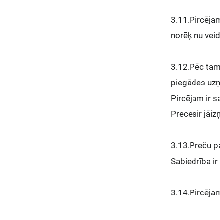
3.11.Pircējam
norēķinu vei
3.12.Pēc tam
piegādes uzņ
Pircējam ir s
Precesir jāiz
3.13.Preču pa
Sabiedrība ir
3.14.Pircējam