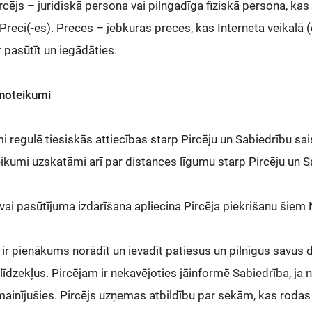
rcējs – juridiskā persona vai pilngadīga fiziskā persona, kas 
Preci(-es). Preces – jebkuras preces, kas Interneta veikalā (
r pasūtīt un iegādāties.
 noteikumi
i regulē tiesiskās attiecības starp Pircēju un Sabiedrību sa
ikumi uzskatāmi arī par distances līgumu starp Pircēju un S
vai pasūtījuma izdarīšana apliecina Pircēja piekrišanu šie
 ir pienākums norādīt un ievadīt patiesus un pilnīgus savus 
dzekļus. Pircējam ir nekavējoties jāinformē Sabiedrība, ja
 mainījušies. Pircējs uzņemas atbildību par sekām, kas rodas