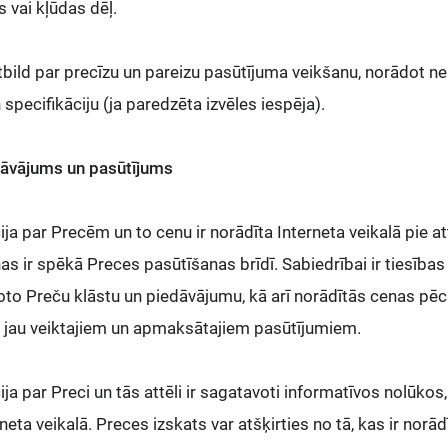
s vai kļūdas dēļ.
atbild par precīzu un pareizu pasūtījuma veikšanu, norādot 
pecifikāciju (ja paredzēta izvēles iespēja).
dāvājums un pasūtījums
ija par Precēm un to cenu ir norādīta Interneta veikalā pie a
s ir spēkā Preces pasūtīšanas brīdī. Sabiedrībai ir tiesības 
toto Preču klāstu un piedāvājumu, kā arī norādītās cenas pē
z jau veiktajiem un apmaksātajiem pasūtījumiem.
ija par Preci un tās attēli ir sagatavoti informatīvos nolūkos
neta veikalā. Preces izskats var atšķirties no tā, kas ir norā