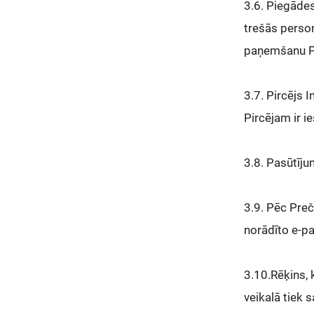
3.6. Piegāde
trešās perso
paņemšanu Pir
3.7. Pircējs 
Pircējam ir i
3.8. Pasūtīju
3.9. Pēc Pre
norādīto e-pa
3.10.Rēķins, 
veikalā tiek 