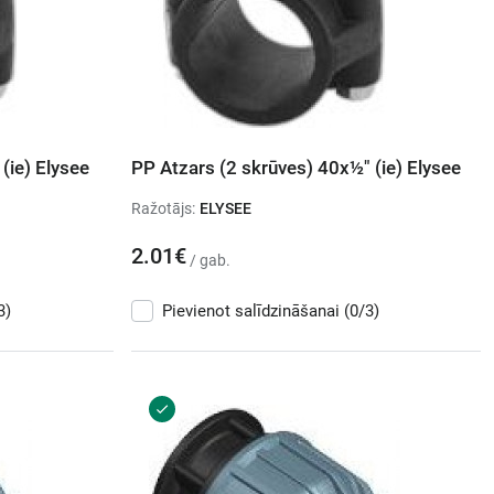
(ie) Elysee
PP Atzars (2 skrūves) 40x½" (ie) Elysee
Ražotājs:
ELYSEE
2.01€
/ gab.
3)
Pievienot salīdzināšanai
(0/3)