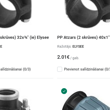
skrūves) 32x¾" (ie) Elysee
PP Atzars (2 skrūves) 40x1" 
EE
Ražotājs:
ELYSEE
2.01€
/ gab.
salīdzināšanai
(0/3)
Pievienot salīdzināšanai
(0/