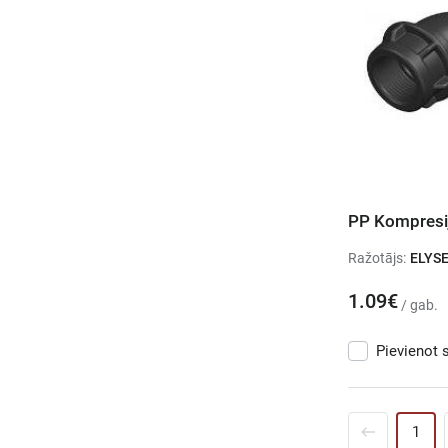
PP Kompresij
Ražotājs:
ELYS
1.09€
/ gab.
Pievienot 
1