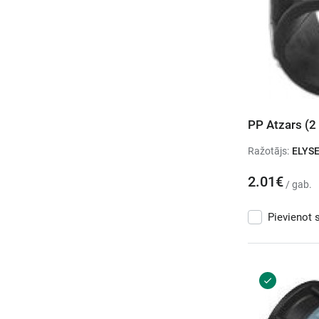
PP Atzars (2 
Ražotājs:
ELYS
2.01€
/ gab.
Pievienot 