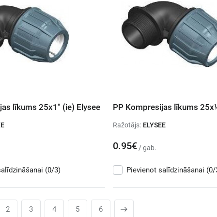
as līkums 25x1" (ie) Elysee
PP Kompresijas līkums 25x½
EE
Ražotājs:
ELYSEE
0.95€
/ gab.
salīdzināšanai
(0/3)
Pievienot salīdzināšanai
(0/
2
3
4
5
6