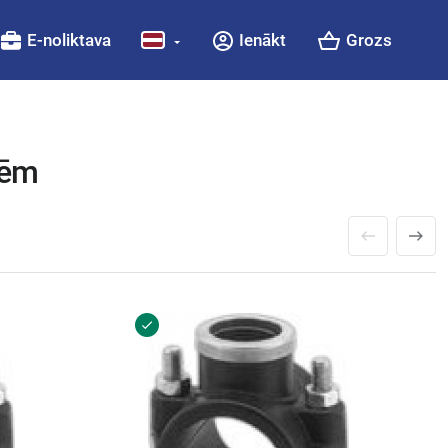
E-noliktava
Ienākt
Grozs
lēm