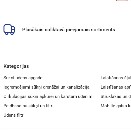
Plašākais noliktavā pieejamais sortiments
Kategorijas
Sūkņi ūdens apgādei
Laistīšanas šļū
Iegremdējami sūkņi drenāžai un kanalizācijai
Laistīšanas ap
Cirkulācijas sūkņi apkurei un karstam ūdenim
Strūklakas un d
Peldbaseinu sūkņi un filtri
Mobilie gaisa k
Ūdens filtri