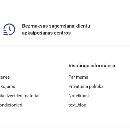
Bezmaksas saņemšana klientu
apkalpošanas centros
Vispārīga informācija
tenes
Par mums
rīkojums
Privātuma politika
īķu izveides materiāli
Noteikumi
ondicionieri
text_blog