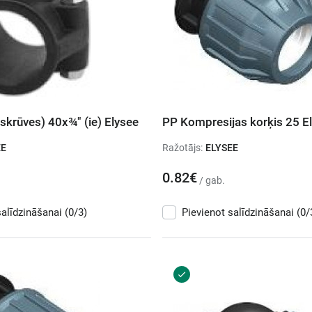
skrūves) 40x¾" (ie) Elysee
PP Kompresijas korķis 25 E
EE
Ražotājs:
ELYSEE
0.82€
/ gab.
salīdzināšanai
(0/3)
Pievienot salīdzināšanai
(0/