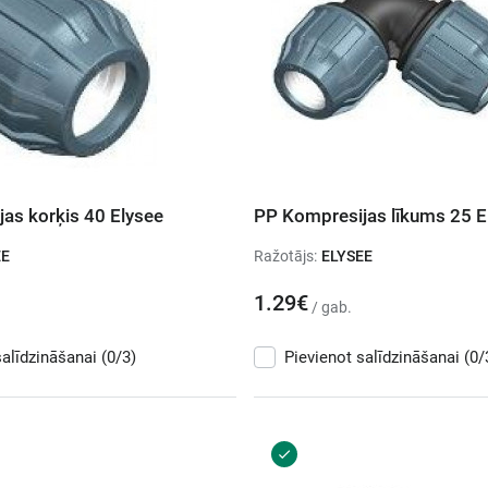
as korķis 40 Elysee
PP Kompresijas līkums 25 E
EE
Ražotājs:
ELYSEE
1.29€
/ gab.
salīdzināšanai
(0/3)
Pievienot salīdzināšanai
(0/