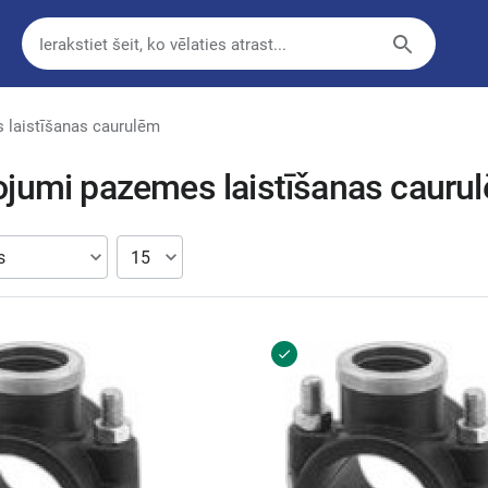
 laistīšanas caurulēm
ojumi pazemes laistīšanas cauru