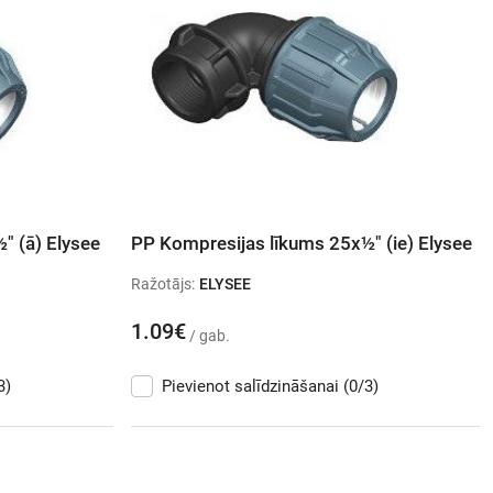
" (ā) Elysee
PP Kompresijas līkums 25x½" (ie) Elysee
Ražotājs:
ELYSEE
1.09€
/ gab.
3)
Pievienot salīdzināšanai
(0/3)