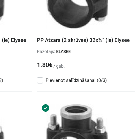
(ie) Elysee
PP Atzars (2 skrūves) 32x½" (ie) Elysee
Ražotājs:
ELYSEE
1.80€
/ gab.
3)
Pievienot salīdzināšanai
(0/3)