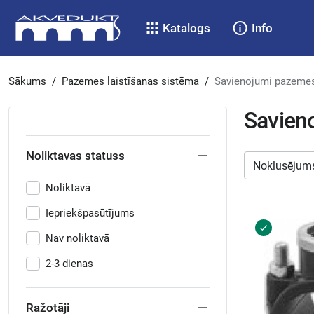
Katalogs
Info
Sākums
/
Pazemes laistīšanas sistēma
/
Savienojumi pazemes
Savien
Noliktavas statuss
Noliktavā
Iepriekšpasūtījums
Nav noliktavā
2-3 dienas
Ražotāji