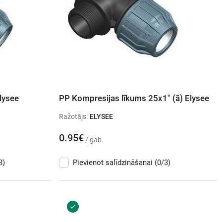
lysee
PP Kompresijas līkums 25x1" (ā) Elysee
Ražotājs:
ELYSEE
0.95€
/ gab.
3)
Pievienot salīdzināšanai
(0/3)