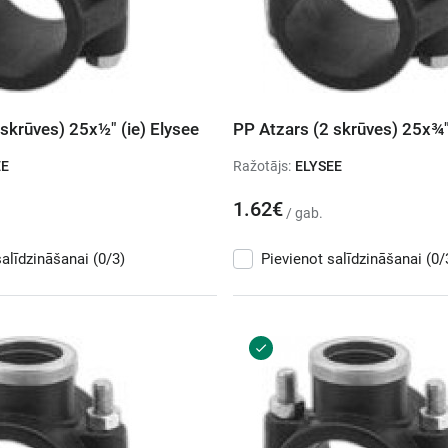
skrūves) 25x½" (ie) Elysee
PP Atzars (2 skrūves) 25x¾" 
EE
Ražotājs:
ELYSEE
1.62€
/ gab.
salīdzināšanai
(0/3)
Pievienot salīdzināšanai
(0/