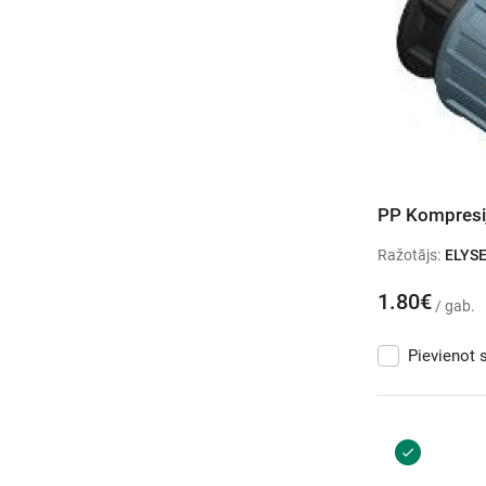
PP Kompresij
Ražotājs:
ELYS
1.80€
/ gab.
Pievienot 