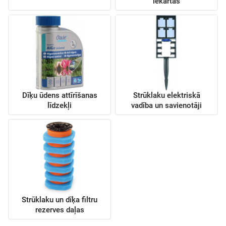
iekārtas
Dīķu ūdens attīrīšanas
Strūklaku elektriskā
līdzekļi
vadība un savienotāji
Strūklaku un dīķa filtru
rezerves daļas