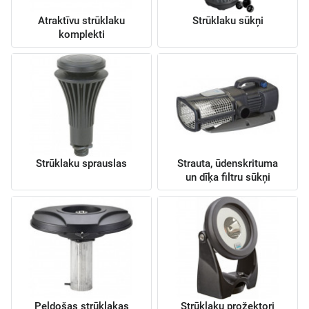
Atraktīvu strūklaku
Strūklaku sūkņi
komplekti
Strūklaku sprauslas
Strauta, ūdenskrituma
un dīķa filtru sūkņi
Peldošas strūklakas
Strūklaku prožektori