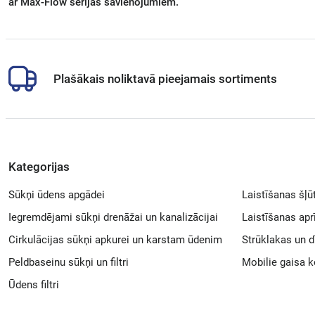
ar Max-Flow serijas savienojumiem.
Plašākais noliktavā pieejamais sortiments
Kategorijas
Sūkņi ūdens apgādei
Laistīšanas šļū
Iegremdējami sūkņi drenāžai un kanalizācijai
Laistīšanas ap
Cirkulācijas sūkņi apkurei un karstam ūdenim
Strūklakas un d
Peldbaseinu sūkņi un filtri
Mobilie gaisa k
Ūdens filtri