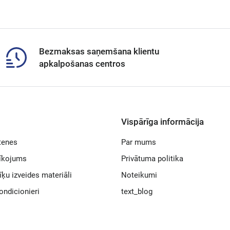
Bezmaksas saņemšana klientu
apkalpošanas centros
Vispārīga informācija
tenes
Par mums
rīkojums
Privātuma politika
īķu izveides materiāli
Noteikumi
ondicionieri
text_blog