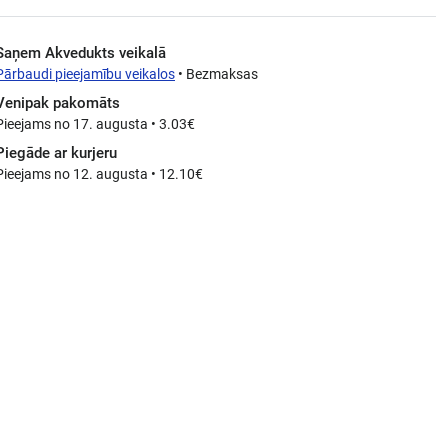
Saņem Akvedukts veikalā
Pārbaudi pieejamību veikalos
• Bezmaksas
Venipak pakomāts
Pieejams no 17. augusta • 3.03€
Piegāde ar kurjeru
Pieejams no 12. augusta • 12.10€