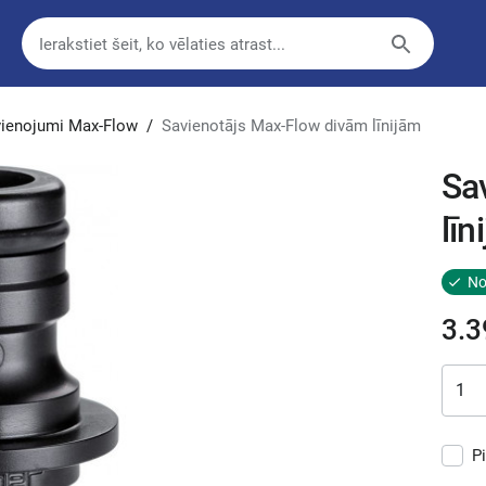
avienojumi Max-Flow
/
Savienotājs Max-Flow divām līnijām
Sa
līn
No
3.3
P