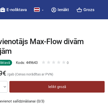
E-noliktava
Ienākt
Grozs
vienotājs Max-Flow divām
ijām
Kods: 449643
liktavā
0
9€
/gab (Cenas norādītas ar PVN)
Ielikt grozā
ievienot salīdzināšanai
(0/3)