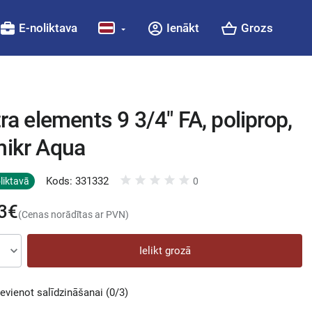
E-noliktava
Ienākt
Grozs
tra elements 9 3/4" FA, poliprop,
mikr Aqua
Kods: 331332
liktavā
0
3€
(Cenas norādītas ar PVN)
Ielikt grozā
ievienot salīdzināšanai
(0/3)