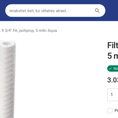
s 9 3/4" FA, poliprop, 5 mikr Aqua
Fil
5 
No
3.0
P