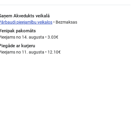
Saņem Akvedukts veikalā
Pārbaudi pieejamību veikalos
• Bezmaksas
Venipak pakomāts
Pieejams no 14. augusta • 3.03€
Piegāde ar kurjeru
Pieejams no 11. augusta • 12.10€