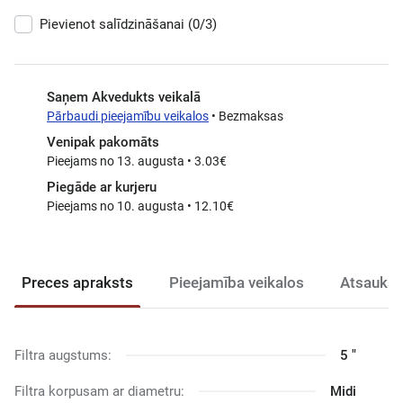
Pievienot salīdzināšanai
(0/3)
Saņem Akvedukts veikalā
Pārbaudi pieejamību veikalos
• Bezmaksas
Venipak pakomāts
Pieejams no 13. augusta • 3.03€
Piegāde ar kurjeru
Pieejams no 10. augusta • 12.10€
Preces apraksts
Pieejamība veikalos
Atsauksm
Filtra augstums:
5 "
Filtra korpusam ar diametru:
Midi