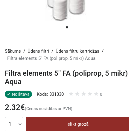
Sākums
/
Ūdens filtri
/
Ūdens filtru kartridžas
/
Filtra elements 5'' FA (poliprop, 5 mikr) Aqua
Filtra elements 5'' FA (poliprop, 5 mikr)
Aqua
Kods: 331330
Noliktavā
0
2.32€
(Cenas norādītas ar PVN)
Ielikt grozā