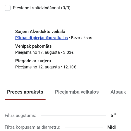
Pievienot salīdzināšanai
(0/3)
Saņem Akvedukts veikalā
Pārbaudi pieejamību veikalos
• Bezmaksas
Venipak pakomāts
Pieejams no 17. augusta • 3.03€
Piegāde ar kurjeru
Pieejams no 12. augusta • 12.10€
Preces apraksts
Pieejamība veikalos
Atsauksm
Filtra augstums:
5 "
Filtra korpusam ar diametru:
Midi