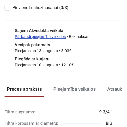
Pievienot salīdzināšanai
(0/3)
Saņem Akvedukts veikalā
Pārbaudi pieejamību veikalos
• Bezmaksas
Venipak pakomāts
Pieejams no 13. augusta • 3.03€
Piegāde ar kurjeru
Pieejams no 10. augusta • 12.10€
Preces apraksts
Pieejamība veikalos
Atsauksm
Filtra augstums:
9 3/4 "
Filtra korpusam ar diametru:
BIG