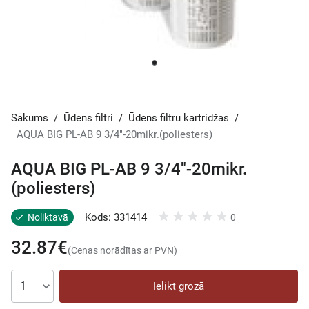
Sākums
/
Ūdens filtri
/
Ūdens filtru kartridžas
/
AQUA BIG PL-AB 9 3/4"-20mikr.(poliesters)
AQUA BIG PL-AB 9 3/4"-20mikr.
(poliesters)
Kods: 331414
Noliktavā
0
32.87€
(Cenas norādītas ar PVN)
Ielikt grozā