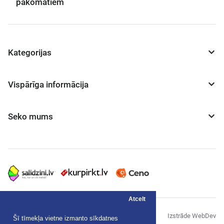
pakomātiem
Kategorijas
Vispārīga informācija
Seko mums
Atcelt
© "AS Akvedukts" 2026
Izstrāde WebDev
Šī tīmekļa vietne izmanto sīkdatnes