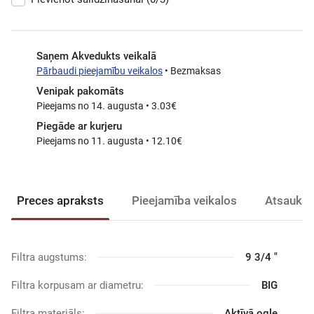
Saņem Akvedukts veikalā
Pārbaudi pieejamību veikalos
• Bezmaksas
Venipak pakomāts
Pieejams no 14. augusta • 3.03€
Piegāde ar kurjeru
Pieejams no 11. augusta • 12.10€
Preces apraksts
Pieejamība veikalos
Atsauksm
Filtra augstums:
9 3/4 "
Filtra korpusam ar diametru:
BIG
Filtra materiāls:
Aktīvā ogle