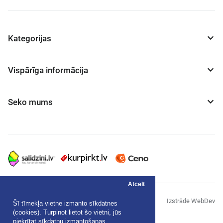
Kategorijas
Vispārīga informācija
Seko mums
Atcelt
© "AS Akvedukts" 2026
Izstrāde WebDev
Šī tīmekļa vietne izmanto sīkdatnes
(cookies). Turpinot lietot šo vietni, jūs
Privātuma politika
piekrītat sīkdatņu izmantošanas