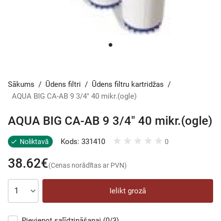
Sākums
/
Ūdens filtri
/
Ūdens filtru kartridžas
/
AQUA BIG CA-AB 9 3/4" 40 mikr.(ogle)
AQUA BIG CA-AB 9 3/4" 40 mikr.(ogle)
Kods: 331410
Noliktavā
0
38.62€
(Cenas norādītas ar PVN)
Ielikt grozā
Pievienot salīdzināšanai
(0/3)