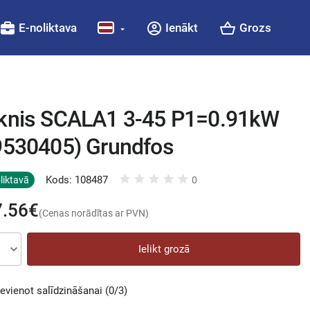
E-noliktava
Ienākt
Grozs
knis SCALA1 3-45 P1=0.91kW
9530405) Grundfos
Kods: 108487
liktavā
0
7.56€
(Cenas norādītas ar PVN)
Ielikt grozā
ievienot salīdzināšanai
(0/3)