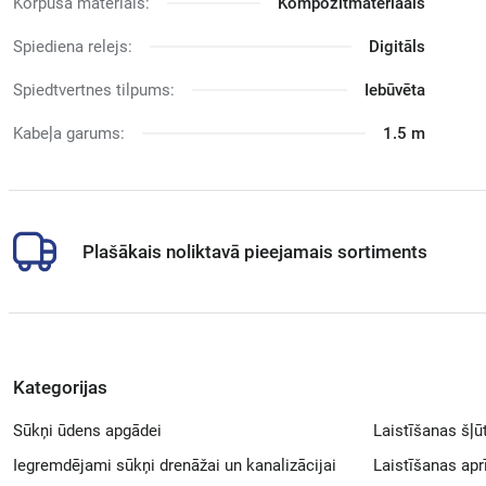
Korpusa materiāls:
Kompozītmateriaāls
Spiediena relejs:
Digitāls
Spiedtvertnes tilpums:
Iebūvēta
Kabeļa garums:
1.5 m
Plašākais noliktavā pieejamais sortiments
Kategorijas
Sūkņi ūdens apgādei
Laistīšanas šļū
Iegremdējami sūkņi drenāžai un kanalizācijai
Laistīšanas ap