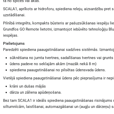
tā no spices vai akas.
SCALA1, aprīkots ar hidroforu, spiediena releju, aizsardzību pret s
uzstādīšanai.
Pilnībā integrēts, kompakts būsteris ar pašuzsūkšanas iespēju l
Grundfos GO Remote lietotni, izmantojot iebūvēto tehnoloģiju Bl
iespējas.
Pielietojums
Paredzēti spiediena paaugstināšanai sadzīves sistēmās. Izmant
sūknēšana no jumta tvertnes, sadalīšanas tvertnes vai grunts
ūdens padeve no seklajām akām (mazāk nekā 8 m)
spiediena paaugstināšanai no pilsētas ūdensvada ūdens.
Vietējā spiediena paaugstināšanai ūdens pēc pieprasījuma ir nep
krāni un dušas mājās
dārza un zāliena apūdeņošana.
Bez tam SCALA1 ir ideāls spiediena paaugstināšanas risinājums 
siltumnīcām, laistīšanai, automazgāšanai un (augļu un dārzeņu) sa