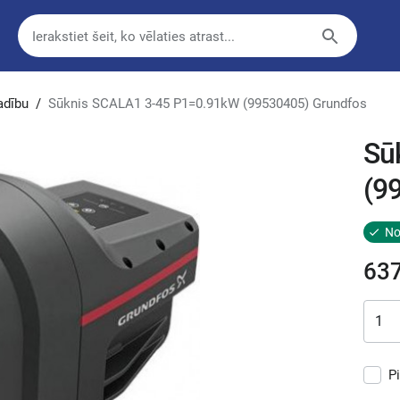
adību
/
Sūknis SCALA1 3-45 P1=0.91kW (99530405) Grundfos
Sū
(9
No
63
P