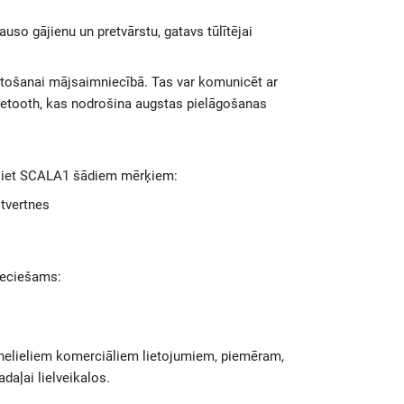
auso gājienu un pretvārstu, gatavs tūlītējai
ietošanai mājsaimniecībā. Tas var komunicēt ar
uetooth, kas nodrošina augstas pielāgošanas
ojiet SCALA1 šādiem mērķiem:
 tvertnes
ieciešams:
nelieliem komerciāliem lietojumiem, piemēram,
daļai lielveikalos.