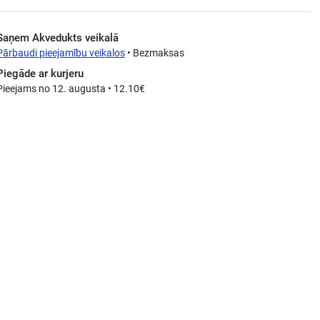
Saņem Akvedukts veikalā
Pārbaudi pieejamību veikalos
• Bezmaksas
Piegāde ar kurjeru
Pieejams no 12. augusta • 12.10€