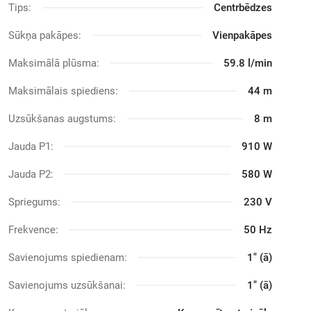
Tips:
Centrbēdzes
Sūkņa pakāpes:
Vienpakāpes
Maksimālā plūsma:
59.8 l/min
Maksimālais spiediens:
44 m
Uzsūkšanas augstums:
8 m
Jauda P1:
910 W
Jauda P2:
580 W
Spriegums:
230 V
Frekvence:
50 Hz
Savienojums spiedienam:
1" (ā)
Savienojums uzsūkšanai:
1" (ā)