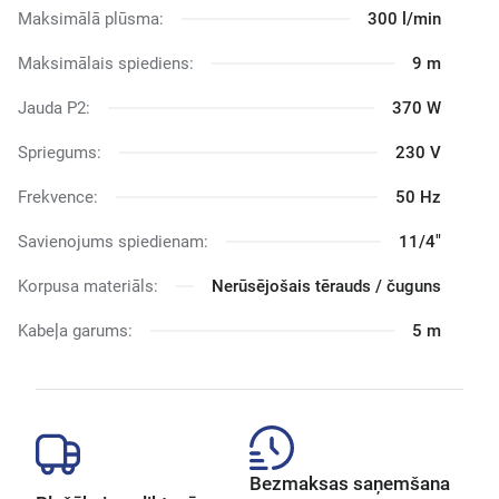
Maksimālā plūsma:
300 l/min
Maksimālais spiediens:
9 m
Jauda P2:
370 W
Spriegums:
230 V
Frekvence:
50 Hz
Savienojums spiedienam:
11/4"
Korpusa materiāls:
Nerūsējošais tērauds / čuguns
Kabeļa garums:
5 m
Bezmaksas saņemšana