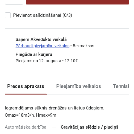
Pievienot salīdzināšanai
(0/3)
Saņem Akvedukts veikalā
Pārbaudi pieejamību veikalos
• Bezmaksas
Piegāde ar kurjeru
Pieejams no 12. augusta • 12.10€
Preces apraksts
Pieejamība veikalos
Tehniski
Iegremdējams sūknis drenāžas un lietus ūdeņiem.
Qmax=18m3/h, Hmax=9m
Automātiska darbība:
Gravitācijas slēdzis / pludiņš