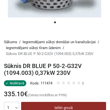
Sākums
/
Iegremdējami sūkņi drenāžai un kanalizācijai
/
Iegremdējami sūkņi tīram ūdenim
/
Sūknis DR BLUE P 50-2-G32V (1094.003) 0,37kW 230V
Sūknis DR BLUE P 50-2-G32V
(1094.003) 0,37kW 230V
Kods: 111474
Noliktavā
0
335.10€
(Cenas norādītas ar PVN)
Ielikt grozā