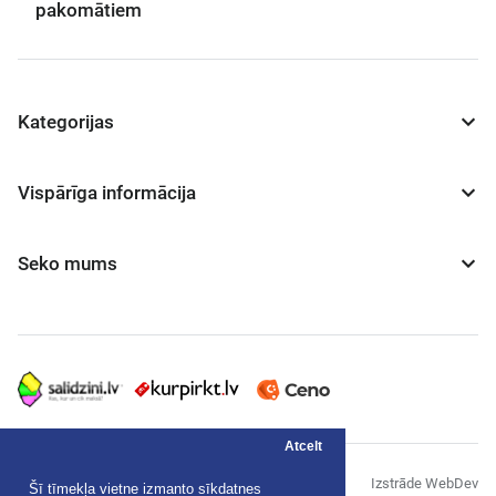
pakomātiem
Kategorijas
Vispārīga informācija
Seko mums
Atcelt
© "AS Akvedukts" 2026
Izstrāde WebDev
Šī tīmekļa vietne izmanto sīkdatnes