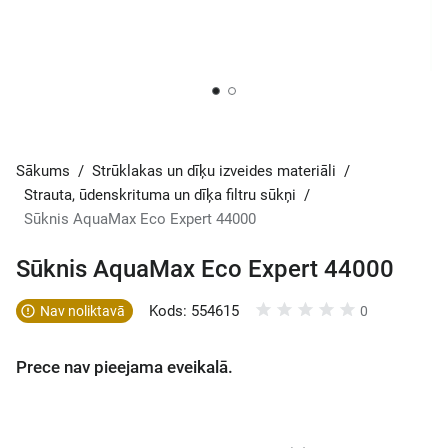
Sākums
/
Strūklakas un dīķu izveides materiāli
/
Strauta, ūdenskrituma un dīķa filtru sūkņi
/
Sūknis AquaMax Eco Expert 44000
Sūknis AquaMax Eco Expert 44000
Kods: 554615
Nav noliktavā
0
Prece nav pieejama eveikalā.