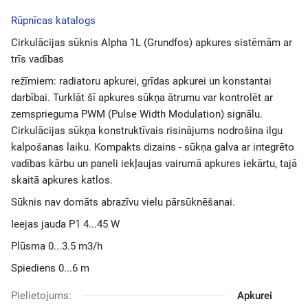
Rūpnīcas katalogs
Cirkulācijas sūknis Alpha 1L (Grundfos) apkures sistēmām ar
trīs vadības
režīmiem: radiatoru apkurei, grīdas apkurei un konstantai
darbībai. Turklāt šī apkures sūkņa ātrumu var kontrolēt ar
zemsprieguma PWM (Pulse Width Modulation) signālu.
Cirkulācijas sūkņa konstruktīvais risinājums nodrošina ilgu
kalpošanas laiku. Kompakts dizains - sūkņa galva ar integrēto
vadības kārbu un paneli iekļaujas vairumā apkures iekārtu, tajā
skaitā apkures katlos.
Sūknis nav domāts abrazīvu vielu pārsūknēšanai.
Ieejas jauda P1 4...45 W
Plūsma 0...3.5 m3/h
Spiediens 0...6 m
Pielietojums:
Apkurei