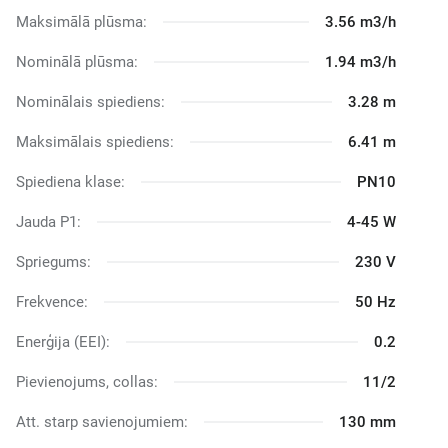
Maksimālā plūsma:
3.56 m3/h
Nominālā plūsma:
1.94 m3/h
Nominālais spiediens:
3.28 m
Maksimālais spiediens:
6.41 m
Spiediena klase:
PN10
Jauda P1:
4-45 W
Spriegums:
230 V
Frekvence:
50 Hz
Enerģija (EEI):
0.2
Pievienojums, collas:
11/2
Att. starp savienojumiem:
130 mm