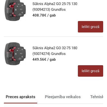
Sūknis Alpha2 GO 25-75 130
(93094213) Grundfos
408.78€ / gab
Ielikt grozā
Sūknis Alpha2 GO 32-75 180
(93074274) Grundfos
449.56€ / gab
Ielikt grozā
Preces apraksts
Pieejamība veikalos
Tehniski