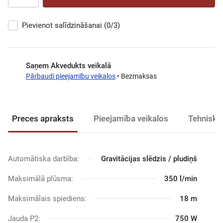
Pievienot salīdzināšanai
(0/3)
Saņem Akvedukts veikalā
Pārbaudi pieejamību veikalos
• Bezmaksas
Preces apraksts
Pieejamība veikalos
Tehniski
Automātiska darbība:
Gravitācijas slēdzis / pludiņš
Maksimālā plūsma:
350 l/min
Maksimālais spiediens:
18 m
Jauda P2:
750 W