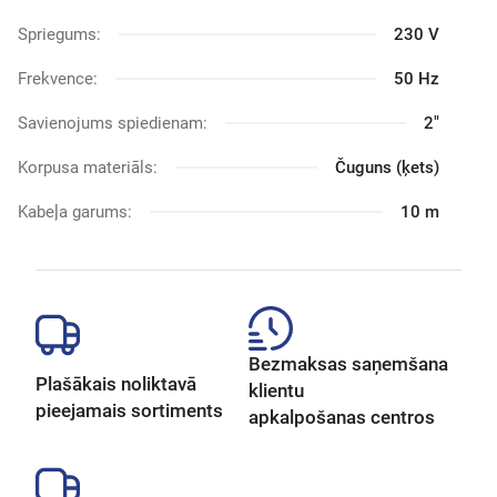
Spriegums:
230 V
Frekvence:
50 Hz
Savienojums spiedienam:
2"
Korpusa materiāls:
Čuguns (ķets)
Kabeļa garums:
10 m
Bezmaksas saņemšana
Plašākais noliktavā
klientu
pieejamais sortiments
apkalpošanas centros