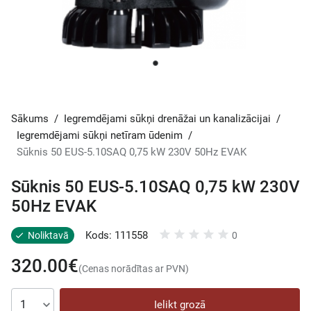
Sākums
/
Iegremdējami sūkņi drenāžai un kanalizācijai
/
Iegremdējami sūkņi netīram ūdenim
/
Sūknis 50 EUS-5.10SAQ 0,75 kW 230V 50Hz EVAK
Sūknis 50 EUS-5.10SAQ 0,75 kW 230V
50Hz EVAK
Kods: 111558
Noliktavā
0
320.00€
(Cenas norādītas ar PVN)
Ielikt grozā