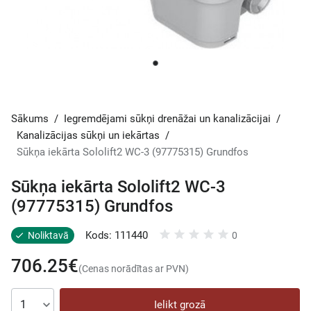
Sākums
/
Iegremdējami sūkņi drenāžai un kanalizācijai
/
Kanalizācijas sūkņi un iekārtas
/
Sūkņa iekārta Sololift2 WC-3 (97775315) Grundfos
Sūkņa iekārta Sololift2 WC-3
(97775315) Grundfos
Kods: 111440
Noliktavā
0
706.25€
(Cenas norādītas ar PVN)
Ielikt grozā