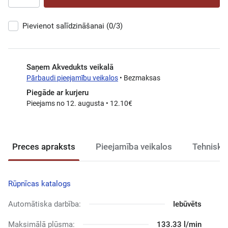
Pievienot salīdzināšanai
(0/3)
Saņem Akvedukts veikalā
Pārbaudi pieejamību veikalos
• Bezmaksas
Piegāde ar kurjeru
Pieejams no 12. augusta • 12.10€
Preces apraksts
Pieejamība veikalos
Tehniski
Rūpnīcas katalogs
Automātiska darbība:
Iebūvēts
Maksimālā plūsma:
133.33 l/min