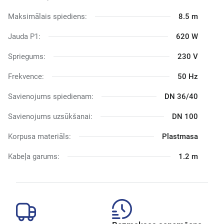
Maksimālais spiediens:
8.5 m
Jauda P1:
620 W
Spriegums:
230 V
Frekvence:
50 Hz
Savienojums spiedienam:
DN 36/40
Savienojums uzsūkšanai:
DN 100
Korpusa materiāls:
Plastmasa
Kabeļa garums:
1.2 m