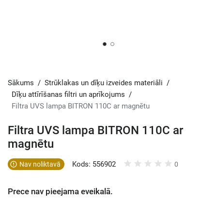
Sākums
/
Strūklakas un dīķu izveides materiāli
/
Dīķu attīrīšanas filtri un aprīkojums
/
Filtra UVS lampa BITRON 110C ar magnētu
Filtra UVS lampa BITRON 110C ar
magnētu
Kods: 556902
Nav noliktavā
0
Prece nav pieejama eveikalā.