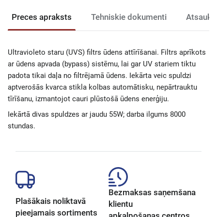
Preces apraksts
Tehniskie dokumenti
Atsauks
Ultravioleto staru (UVS) filtrs ūdens attīrīšanai. Filtrs aprīkots
ar ūdens apvada (bypass) sistēmu, lai gar UV stariem tiktu
padota tikai daļa no filtrējamā ūdens. Iekārta veic spuldzi
aptverošās kvarca stikla kolbas automātisku, nepārtrauktu
tīrīšanu, izmantojot cauri plūstošā ūdens enerģiju.
Iekārtā divas spuldzes ar jaudu 55W; darba ilgums 8000
stundas.
Bezmaksas saņemšana
Plašākais noliktavā
klientu
pieejamais sortiments
apkalpošanas centros