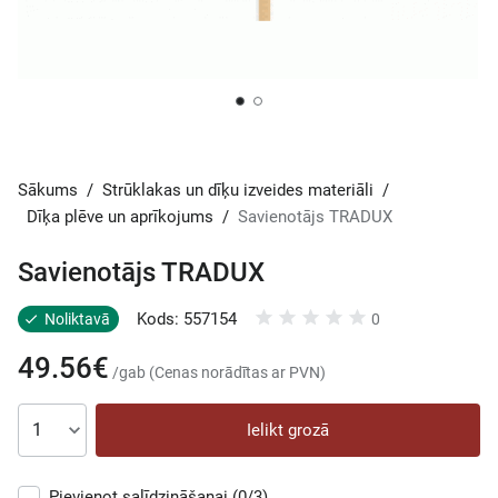
Sākums
/
Strūklakas un dīķu izveides materiāli
/
Dīķa plēve un aprīkojums
/
Savienotājs TRADUX
Savienotājs TRADUX
Kods: 557154
Noliktavā
0
49.56€
/gab (Cenas norādītas ar PVN)
Ielikt grozā
Pievienot salīdzināšanai
(0/3)