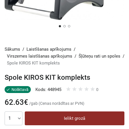
Sākums
/
Laistīšanas aprīkojums
/
Virszemes laistīšanas aprīkojums
/
Šļūteņu rati un spoles
/
Spole KIROS KIT komplekts
Spole KIROS KIT komplekts
Kods: 448945
Noliktavā
0
62.63€
/gab (Cenas norādītas ar PVN)
Ielikt grozā