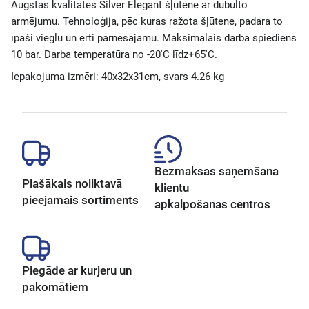
Augstas kvalitātes Silver Elegant šļūtene ar dubulto
armējumu. Tehnoloģija, pēc kuras ražota šļūtene, padara to
īpaši vieglu un ērti pārnēsājamu. Maksimālais darba spiediens
10 bar. Darba temperatūra no -20'C līdz+65'C.
Iepakojuma izmēri: 40x32x31cm, svars 4.26 kg
Bezmaksas saņemšana
Plašākais noliktavā
klientu
pieejamais sortiments
apkalpošanas centros
Piegāde ar kurjeru un
pakomātiem