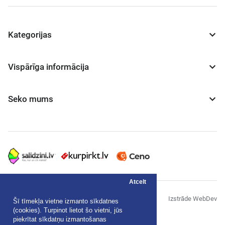
Kategorijas
Vispārīga informācija
Seko mums
Atcelt
© "AS Akvedukts" 2026
Izstrāde WebDev
Šī tīmekļa vietne izmanto sīkdatnes
(cookies). Turpinot lietot šo vietni, jūs
Privātuma politika
piekrītat sīkdatņu izmantošanas