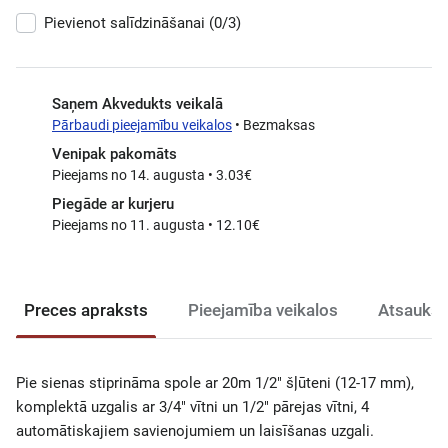
Pievienot salīdzināšanai
(0/3)
Saņem Akvedukts veikalā
Pārbaudi pieejamību veikalos
• Bezmaksas
Venipak pakomāts
Pieejams no 14. augusta • 3.03€
Piegāde ar kurjeru
Pieejams no 11. augusta • 12.10€
Preces apraksts
Pieejamība veikalos
Atsauksm
Pie sienas stiprināma spole ar 20m 1/2" šļūteni (12-17 mm),
komplektā uzgalis ar 3/4" vītni un 1/2" pārejas vītni, 4
automātiskajiem savienojumiem un laisīšanas uzgali.