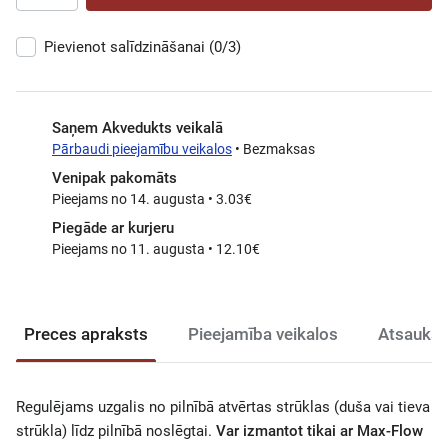
Pievienot salīdzināšanai
(0/3)
Saņem Akvedukts veikalā
Pārbaudi pieejamību veikalos
• Bezmaksas
Venipak pakomāts
Pieejams no 14. augusta • 3.03€
Piegāde ar kurjeru
Pieejams no 11. augusta • 12.10€
Preces apraksts
Pieejamība veikalos
Atsauksm
Regulējams uzgalis no pilnībā atvērtas strūklas (duša vai tieva
strūkla) līdz pilnībā noslēgtai.
Var izmantot tikai ar Max-Flow