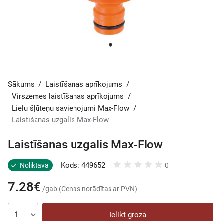
Sākums
/
Laistīšanas aprīkojums
/
Virszemes laistīšanas aprīkojums
/
Lielu šļūteņu savienojumi Max-Flow
/
Laistīšanas uzgalis Max-Flow
Laistīšanas uzgalis Max-Flow
Kods: 449652
Noliktavā
0
7.28€
/gab (Cenas norādītas ar PVN)
Ielikt grozā