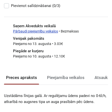
Pievienot salīdzināšanai
(0/3)
Saņem Akvedukts veikalā
Pārbaudi pieejamību veikalos
• Bezmaksas
Venipak pakomāts
Pieejams no 13. augusta • 3.03€
Piegāde ar kurjeru
Pieejams no 10. augusta • 12.10€
Preces apraksts
Pieejamība veikalos
Atsauksm
Uzstādāms līnijas galā. Ar regulējamu ūdens padevi no 0-6l/h,
atkarībā no augsnes tipa un auga prasībām pēc ūdens.