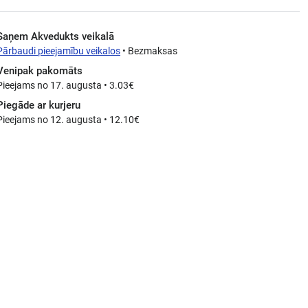
Saņem Akvedukts veikalā
Pārbaudi pieejamību veikalos
• Bezmaksas
Venipak pakomāts
Pieejams no 17. augusta • 3.03€
Piegāde ar kurjeru
Pieejams no 12. augusta • 12.10€