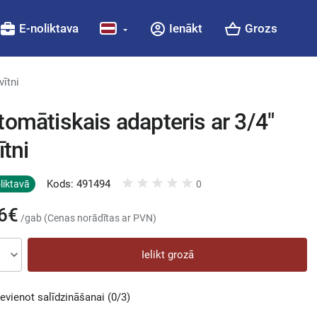
E-noliktava
Ienākt
Grozs
vītni
tomātiskais adapteris ar 3/4"
ītni
Kods: 491494
liktavā
0
6€
/gab (Cenas norādītas ar PVN)
Ielikt grozā
ievienot salīdzināšanai
(0/3)