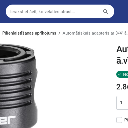
Pilienlaistīšanas aprīkojums
/
Automātiskais adapteris ar 3/4" ā.
Au
ā.v
No
2.8
P