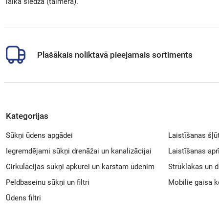
laika slēdža (taimera).
Plašākais noliktavā pieejamais sortiments
Kategorijas
Sūkņi ūdens apgādei
Laistīšanas šļū
Iegremdējami sūkņi drenāžai un kanalizācijai
Laistīšanas ap
Cirkulācijas sūkņi apkurei un karstam ūdenim
Strūklakas un d
Peldbaseinu sūkņi un filtri
Mobilie gaisa k
Ūdens filtri