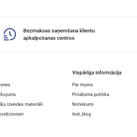
Bezmaksas saņemšana klientu
apkalpošanas centros
Vispārīga informācija
tenes
Par mums
rīkojums
Privātuma politika
īķu izveides materiāli
Noteikumi
ondicionieri
text_blog