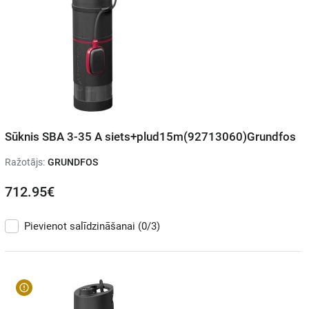
Sūknis SBA 3-35 A siets+plud15m(92713060)Grundfos
Ražotājs:
GRUNDFOS
712.95€
Pievienot salīdzināšanai
(0/3)