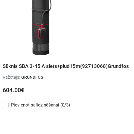
Sūknis SBA 3-45 A siets+plud15m(92713068)Grundfos
Ražotājs:
GRUNDFOS
604.00€
Pievienot salīdzināšanai
(0/3)