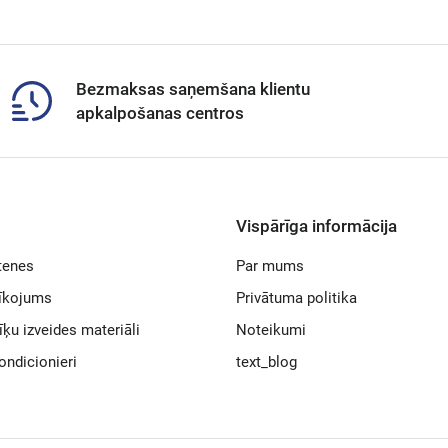
Bezmaksas saņemšana klientu
apkalpošanas centros
Vispārīga informācija
tenes
Par mums
rīkojums
Privātuma politika
īķu izveides materiāli
Noteikumi
ondicionieri
text_blog