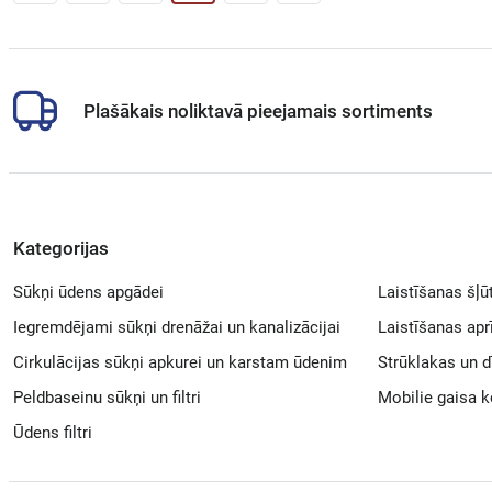
Plašākais noliktavā pieejamais sortiments
Kategorijas
Sūkņi ūdens apgādei
Laistīšanas šļū
Iegremdējami sūkņi drenāžai un kanalizācijai
Laistīšanas ap
Cirkulācijas sūkņi apkurei un karstam ūdenim
Strūklakas un d
Peldbaseinu sūkņi un filtri
Mobilie gaisa k
Ūdens filtri