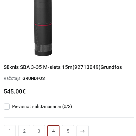
Sūknis SBA 3-35 M-siets 15m(92713049)Grundfos
Ražotājs:
GRUNDFOS
545.00€
Pievienot salīdzināšanai
(0/3)
1
2
3
4
5