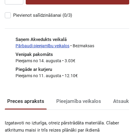
Pievienot salīdzināšanai
(0/3)
Saņem Akvedukts veikalā
Pārbaudi pieejamību veikalos
• Bezmaksas
Venipak pakomāts
Pieejams no 14. augusta • 3.03€
Piegāde ar kurjeru
Pieejams no 11. augusta • 12.10€
Preces apraksts
Pieejamība veikalos
Atsauksm
Izgatavoti no izturīga, otreiz pārstrādāta materiāla. Claber
atkritumu maisi ir trīs reizes plānāki par ikdienā