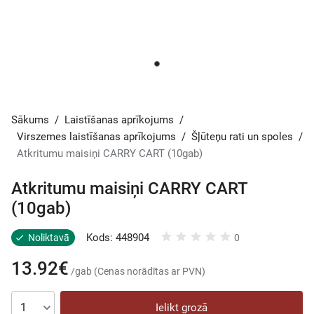
Sākums
/
Laistīšanas aprīkojums
/
Virszemes laistīšanas aprīkojums
/
Šļūteņu rati un spoles
/
Atkritumu maisiņi CARRY CART (10gab)
Atkritumu maisiņi CARRY CART
(10gab)
Kods: 448904
Noliktavā
0
13.92€
/gab (Cenas norādītas ar PVN)
Ielikt grozā