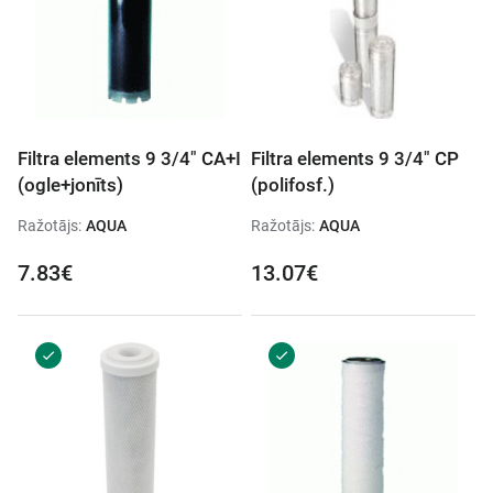
Filtra elements 9 3/4" CA+I
Filtra elements 9 3/4" CP
(ogle+jonīts)
(polifosf.)
Ražotājs:
AQUA
Ražotājs:
AQUA
7.83€
13.07€