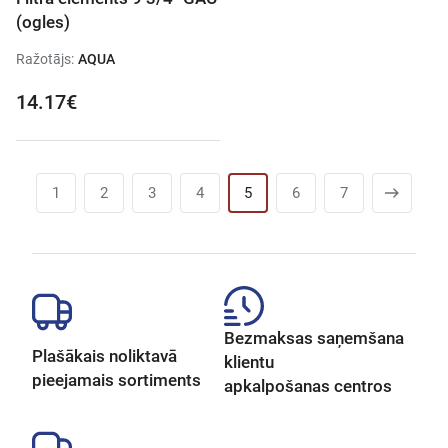
(ogles)
Ražotājs:
AQUA
14.17€
1
2
3
4
5
6
7
Bezmaksas saņemšana
Plašākais noliktavā
klientu
pieejamais sortiments
apkalpošanas centros