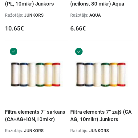
(PL, 10mikr) Junkors
(neilons, 80 mikr) Aqua
Ražotājs:
JUNKORS
Ražotājs:
AQUA
10.65€
6.66€
Filtra elements 7'' sarkans
Filtra elements 7'' zaļš (CA
(CA+AG+ION,10mikr)
AG, 10mikr) Junkors
Ražotājs:
JUNKORS
Ražotājs:
JUNKORS