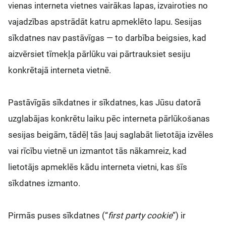
vienas interneta vietnes vairākas lapas, izvairoties no
vajadzības apstrādāt katru apmeklēto lapu. Sesijas
sīkdatnes nav pastāvīgas — to darbība beigsies, kad
aizvērsiet tīmekļa pārlūku vai pārtrauksiet sesiju
konkrētajā interneta vietnē.
Pastāvīgās sīkdatnes ir sīkdatnes, kas Jūsu datorā
uzglabājas konkrētu laiku pēc interneta pārlūkošanas
sesijas beigām, tādēļ tās ļauj saglabāt lietotāja izvēles
vai rīcību vietnē un izmantot tās nākamreiz, kad
lietotājs apmeklēs kādu interneta vietni, kas šīs
sīkdatnes izmanto.
Pirmās puses sīkdatnes (“
first party cookie
”) ir