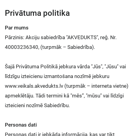
Privātuma politika
Par mums
Pārzinis: Akciju sabiedrība "AKVEDUKTS", reģ. Nr.
40003236340, (turpmāk – Sabiedrība).
Šajā Privātuma Politikā jebkura vārda "Jūs", "Jūsu" vai
līdzīgu izteicienu izmantošana nozīmē jebkuru
www.veikals.akvedukts.lv (turpmāk – interneta vietne)
apmeklētāju. Tādi termini kā "mēs”, "mūsu" vai līdzīgi
izteicieni nozīmē Sabiedrību.
Personas dati
Personas dati ir jebkāda informācija, kas var tikt