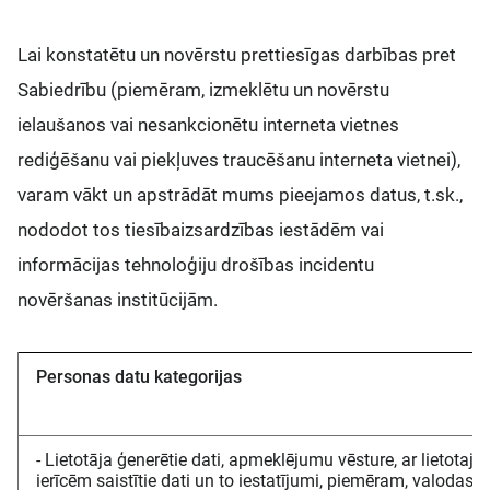
Lai konstatētu un novērstu prettiesīgas darbības pret
Sabiedrību (piemēram, izmeklētu un novērstu
ielaušanos vai nesankcionētu interneta vietnes
rediģēšanu vai piekļuves traucēšanu interneta vietnei),
varam vākt un apstrādāt mums pieejamos datus, t.sk.,
nododot tos tiesībaizsardzības iestādēm vai
informācijas tehnoloģiju drošības incidentu
novēršanas institūcijām.
Personas datu kategorijas
- Lietotāja ģenerētie dati, apmeklējumu vēsture, ar lietotaj
ierīcēm saistītie dati un to iestatījumi, piemēram, valodas