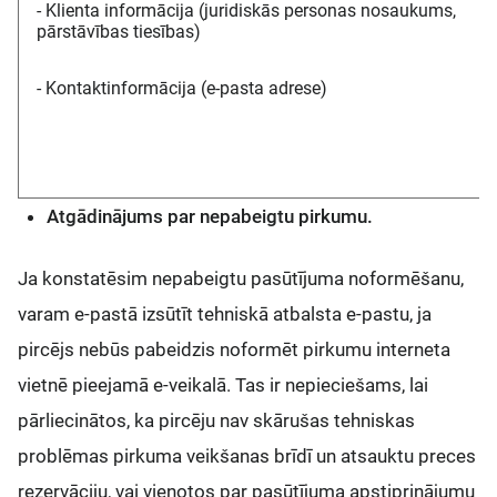
- Klienta informācija (juridiskās personas nosaukums,
pārstāvības tiesības)
- Kontaktinformācija (e-pasta adrese)
Atgādinājums par nepabeigtu pirkumu.
Ja konstatēsim nepabeigtu pasūtījuma noformēšanu,
varam e-pastā izsūtīt tehniskā atbalsta e-pastu, ja
pircējs nebūs pabeidzis noformēt pirkumu interneta
vietnē pieejamā e-veikalā. Tas ir nepieciešams, lai
pārliecinātos, ka pircēju nav skārušas tehniskas
problēmas pirkuma veikšanas brīdī un atsauktu preces
rezervāciju, vai vienotos par pasūtījuma apstiprinājumu