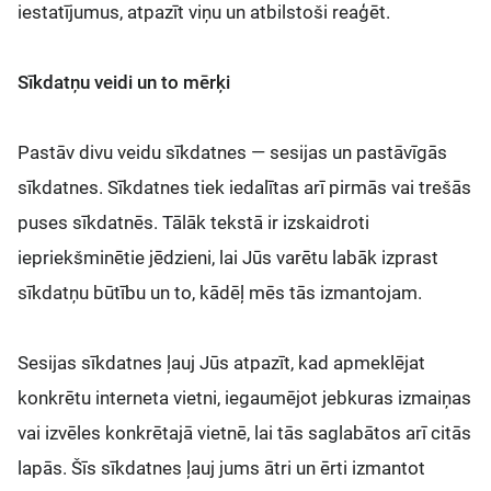
iestatījumus, atpazīt viņu un atbilstoši reaģēt.
Sīkdatņu veidi un to mērķi
Pastāv divu veidu sīkdatnes — sesijas un pastāvīgās
sīkdatnes. Sīkdatnes tiek iedalītas arī pirmās vai trešās
puses sīkdatnēs. Tālāk tekstā ir izskaidroti
iepriekšminētie jēdzieni, lai Jūs varētu labāk izprast
sīkdatņu būtību un to, kādēļ mēs tās izmantojam.
Sesijas sīkdatnes ļauj Jūs atpazīt, kad apmeklējat
konkrētu interneta vietni, iegaumējot jebkuras izmaiņas
vai izvēles konkrētajā vietnē, lai tās saglabātos arī citās
lapās. Šīs sīkdatnes ļauj jums ātri un ērti izmantot