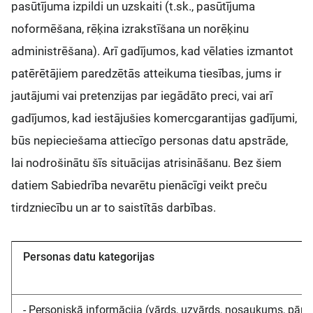
pasūtījuma izpildi un uzskaiti (t.sk., pasūtījuma
noformēšana, rēķina izrakstīšana un norēķinu
administrēšana). Arī gadījumos, kad vēlaties izmantot
patērētājiem paredzētās atteikuma tiesības, jums ir
jautājumi vai pretenzijas par iegādāto preci, vai arī
gadījumos, kad iestājušies komercgarantijas gadījumi,
būs nepieciešama attiecīgo personas datu apstrāde,
lai nodrošinātu šīs situācijas atrisināšanu. Bez šiem
datiem Sabiedrība nevarētu pienācīgi veikt preču
tirdzniecību un ar to saistītās darbības.
Personas datu kategorijas
- Personiskā informācija (vārds, uzvārds, nosaukums, pārs