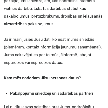
pakalpojumu sniedzējiem, kas nodrošina interneta
vietnes darbību, t.sk., tās darbības statistikas
pakalpojumus, pretuzbrukumu, drošības un ielaušanās
aizsardzības pakalpojumus.
Ja ir mainījušies Jūsu dati, ko esat mums sniedzis
(piemēram, kontaktinformācija jaunumu saņemšanai),
Jums nekavējoties par to mūs jāinformē, labojot
nepareizos vai neprecīzos datus.
Kam mēs nododam Jūsu personas datus?
Pakalpojumu sniedzēji un sadarbības partneri
Lai pildītu savas saistības pret Jums, nodrošinātu