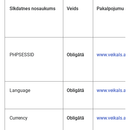
Sīkdatnes nosaukums
Veids
Pakalpojumu sn
PHPSESSID
Obligātā
www.veikals.akv
Language
Obligātā
www.veikals.akv
Currency
Obligātā
www.veikals.akv