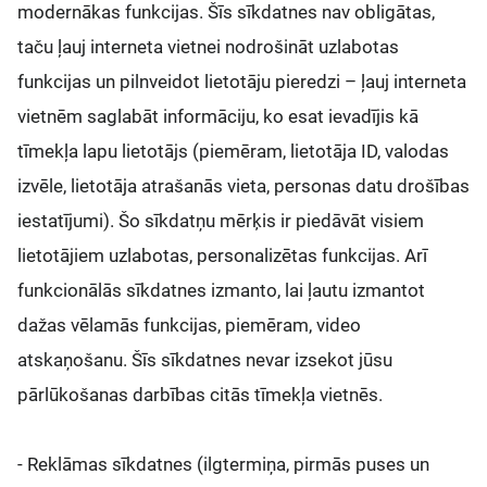
modernākas funkcijas. Šīs sīkdatnes nav obligātas,
taču ļauj interneta vietnei nodrošināt uzlabotas
funkcijas un pilnveidot lietotāju pieredzi – ļauj interneta
vietnēm saglabāt informāciju, ko esat ievadījis kā
tīmekļa lapu lietotājs (piemēram, lietotāja ID, valodas
izvēle, lietotāja atrašanās vieta, personas datu drošības
iestatījumi). Šo sīkdatņu mērķis ir piedāvāt visiem
lietotājiem uzlabotas, personalizētas funkcijas. Arī
funkcionālās sīkdatnes izmanto, lai ļautu izmantot
dažas vēlamās funkcijas, piemēram, video
atskaņošanu. Šīs sīkdatnes nevar izsekot jūsu
pārlūkošanas darbības citās tīmekļa vietnēs.
- Reklāmas sīkdatnes (ilgtermiņa, pirmās puses un