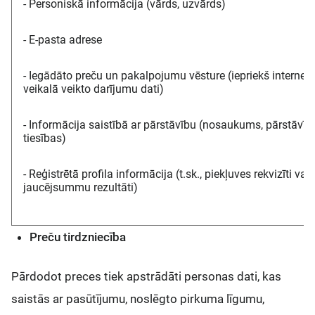
- Personiskā informācija (vārds, uzvārds)
- E-pasta adrese
- Iegādāto preču un pakalpojumu vēsture (iepriekš internet
veikalā veikto darījumu dati)
- Informācija saistībā ar pārstāvību (nosaukums, pārstāvīb
tiesības)
- Reģistrētā profila informācija (t.sk., piekļuves rekvizīti vai 
jaucējsummu rezultāti)
Preču tirdzniecība
Pārdodot preces tiek apstrādāti personas dati, kas
saistās ar pasūtījumu, noslēgto pirkuma līgumu,