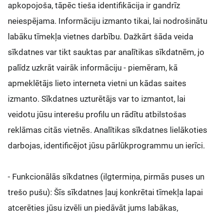
apkopojoša, tāpēc tieša identifikācija ir gandrīz
neiespējama. Informāciju izmanto tikai, lai nodrošinātu
labāku tīmekļa vietnes darbību. Dažkārt šāda veida
sīkdatnes var tikt sauktas par analītikas sīkdatnēm, jo
palīdz uzkrāt vairāk informāciju - piemēram, kā
apmeklētājs lieto interneta vietni un kādas saites
izmanto. Sīkdatnes uzturētājs var to izmantot, lai
veidotu jūsu interešu profilu un rādītu atbilstošas
reklāmas citās vietnēs. Analītikas sīkdatnes lielākoties
darbojas, identificējot jūsu pārlūkprogrammu un ierīci.
- Funkcionālās sīkdatnes (ilgtermiņa, pirmās puses un
trešo pušu): Šīs sīkdatnes ļauj konkrētai tīmekļa lapai
atcerēties jūsu izvēli un piedāvāt jums labākas,