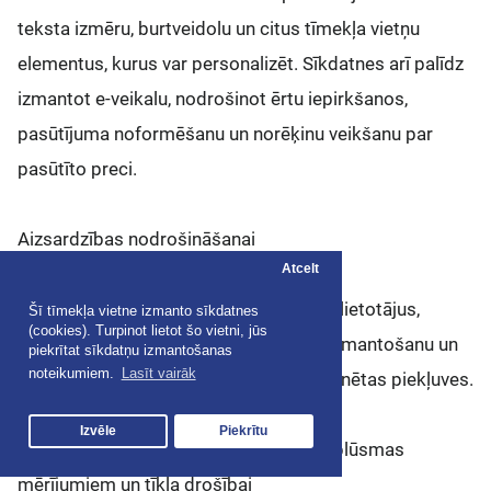
teksta izmēru, burtveidolu un citus tīmekļa vietņu
elementus, kurus var personalizēt. Sīkdatnes arī palīdz
izmantot e-veikalu, nodrošinot ērtu iepirkšanos,
pasūtījuma noformēšanu un norēķinu veikšanu par
pasūtīto preci.
Aizsardzības nodrošināšanai
Atcelt
Sīkdatnes izmantojam, lai autentificētu lietotājus,
Šī tīmekļa vietne izmanto sīkdatnes
(cookies). Turpinot lietot šo vietni, jūs
novērstu krāpniecisku piekļuves datu izmantošanu un
piekrītat sīkdatņu izmantošanas
noteikumiem.
Lasīt vairāk
aizsargātu lietotāja datus no nesankcionētas piekļuves.
Izvēle
Piekrītu
Statistikas reģistrēšanai, apmeklētāju plūsmas
mērījumiem un tīkla drošībai